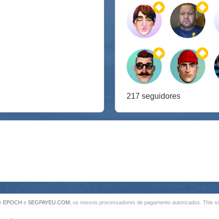
217 seguidores
e‍
EPOCH
e
SEGPAYEU.COM
, os nossos processadores de pagamento autorizados. This s