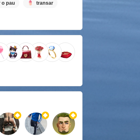
 o pau
transar