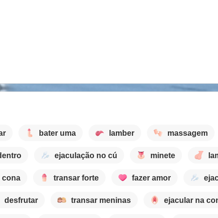
ar
bater uma
lamber
massagem
dentro
ejaculação no cú
minete
la
a cona
transar forte
fazer amor
eja
desfrutar
transar meninas
ejacular na co