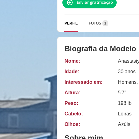
Enviar gratificação
PERFIL
FOTOS
1
Biografia da Modelo
Nome:
Anastasi
Idade:
30 anos
Interessado em:
Homens, 
Altura:
5'7"
Peso:
198 lb
Cabelo:
Loiras
Olhos:
Azúis
Sobre mim