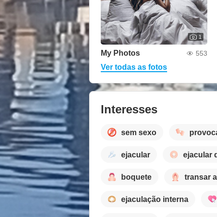
1
My Photos
553
Ver todas as fotos
Interesses
sem sexo
provoc
ejacular
ejacular 
boquete
transar 
ejaculação interna