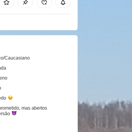
co/Caucasiano
ada
eno
o
edo
ometido, mas abertos
ersão