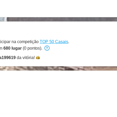
ticipar na competição
TOP 50 Casais
.
em
680 lugar
(0 pontos).
a199619
da
vitória!