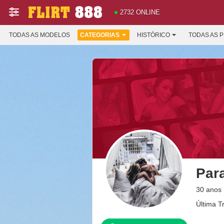
2732 ONLINE
TODAS AS MODELOS
CATEGORIAS
HISTÓRICO
TODAS AS 
Par
30 anos
Última T