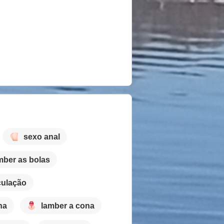
sexo anal
mber as bolas
culação
na
lamber a cona