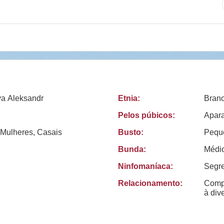
ya Aleksandr
Etnia:
Bran
Pelos púbicos:
Apar
Mulheres, Casais
Busto:
Pequ
Bunda:
Médi
Ninfomaníaca:
Segr
Relacionamento:
Compr
à
div